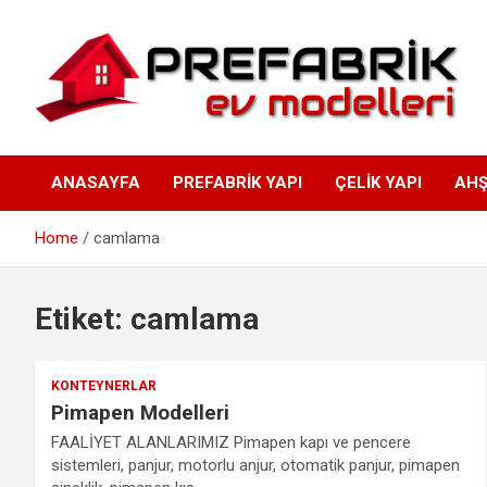
Skip
to
content
Prefabrik ev modelleri
ANASAYFA
PREFABRIK YAPI
ÇELIK YAPI
AHŞ
– Prefabrik ev fiyatları 
Home
camlama
Prefabrik evler
Etiket:
camlama
KONTEYNERLAR
Pimapen Modelleri
FAALİYET ALANLARIMIZ Pimapen kapı ve pencere
sistemleri, panjur, motorlu anjur, otomatik panjur, pimapen