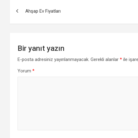
Yazı
Ahşap Ev Fiyatları
gezinmesi
Bir yanıt yazın
E-posta adresiniz yayınlanmayacak.
Gerekli alanlar
*
ile işar
Yorum
*