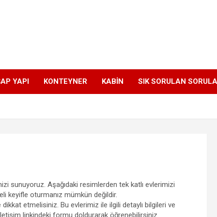
AP YAPI
KONTEYNER
KABIN
SIK SORULAN SORUL
,
izi sunuyoruz. Aşağıdaki resimlerden tek katlı evlerimizi
reli keyifle oturmanız mümkün değildir.
 etmelisiniz. Bu evlerimiz ile ilgili detaylı bilgileri ve
iletişim linkindeki formu doldurarak öğrenebilirsiniz.