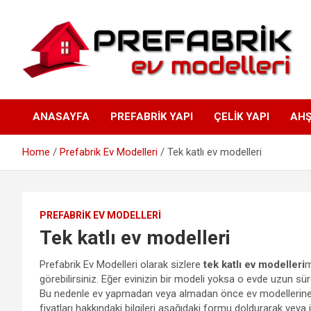
Skip
to
content
Prefabrik ev modelleri
ANASAYFA
PREFABRIK YAPI
ÇELIK YAPI
AHŞ
– Prefabrik ev fiyatları 
Home
Prefabrik Ev Modelleri
Tek katlı ev modelleri
Prefabrik evler
PREFABRIK EV MODELLERI
Tek katlı ev modelleri
Prefabrik Ev Modelleri olarak sizlere
tek katlı ev modelleri
m
görebilirsiniz. Eğer evinizin bir modeli yoksa o evde uzun sü
Bu nedenle ev yapmadan veya almadan önce ev modellerine dikkat
fiyatları hakkındaki bilgileri aşağıdaki formu doldurarak veya 